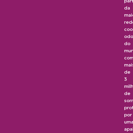
par
da
mai
red
coo
odo
do
mun
co
mai
de
3
mil
de
sorr
pro
por
um
apa