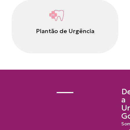
Plantão de Urgência
D
a
U
Go
So