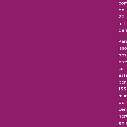
com
de
22
mil
den
Par
isso
nos
pre
se
est
por
155
mun
do
cen
nor
goi