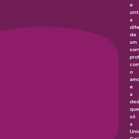
e
sin
a
dif
de
um
sorr
pro
co
o
amo
e
a
ded
que
só
a
Uni
Goi