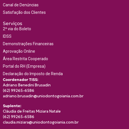
Canal de Denúncias
Satisfação dos Clientes
Serviços
2ª via do Boleto
IDSS
Demonstrações Financeiras
Aprovação Online
Área Restrita Cooperado
Portal do RH (Empresa)
Declaração do Imposto de Renda
Coordenador TISS:
Adriano Benedini Brusadin
(62) 9
9265-6586
adriano.brusadin@uniodontogoiania.com.br
Suplente:
Cláudia de Freitas Miziara Natale
(62) 9
9265-6586
claudia.miziara@uniodontogoiania.com.br